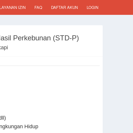
LAYANAN IZIN
FAQ
DAFTAR AKUN
LOGIN
Hasil Perkebunan (STD-P)
kapi
ll)
ingkungan Hidup