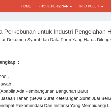
HOME
PROFIL PERIZINAN
INFO PUBLIK
a Perkebunan untuk Industri Pengolahan 
tar Dokumen Syarat dan Data Form Yang Harus Dileng
engkapi :
000,-
Jawab
 (Apabila Ada Pembangunan Bangunan Baru)
uasaan Tanah (Sewa,Surat Keterangan,Surat Jual-Beli,d
ndapat Rekomendasi Dari Instansi Yang Membidangi L