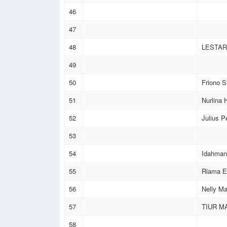
46
47
48
LESTAR
49
50
Friono S
51
Nurlina 
52
Julius P
53
54
Idahman
55
Riama E
56
Nelly Ma
57
TIUR M
58