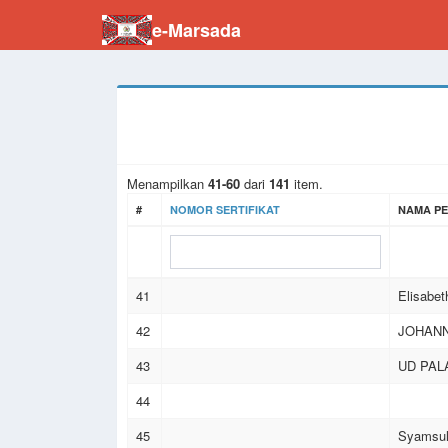
e-Marsada
Menampilkan
41-60
dari
141
item.
#
NOMOR SERTIFIKAT
NAMA P
41
Elisabet
42
JOHANN
43
UD PAL
44
45
Syamsul