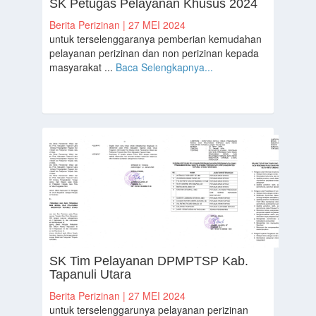
SK Petugas Pelayanan Khusus 2024
Berita Perizinan |
27 MEI 2024
untuk terselenggaranya pemberian kemudahan
pelayanan perizinan dan non perizinan kepada
masyarakat ...
Baca Selengkapnya...
SK Tim Pelayanan DPMPTSP Kab.
Tapanuli Utara
Berita Perizinan |
27 MEI 2024
untuk terselenggarunya pelayanan perizinan