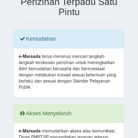
Perizinan Terpadu Satu
Pintu
Kemudahan
e-Marsada
terus-menerus mencari langkah-
langkah terobosan perizinan untuk meningkatkan
iklim kemudahan berusaha dan berinvestasi
dengan melakukan inovasi sesuai ketentuan yang
berlaku dan sesuai dengan Standar Pelayanan
Publik
Akses Menyeluruh
e-Marsada
memudahkan akses atau komunikasi,
Dinas PMPTSP menyediakan layanan telepon