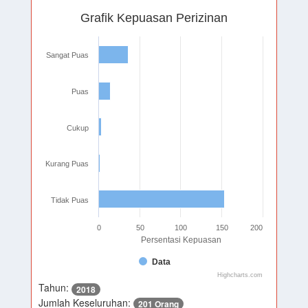
Grafik Kepuasan Perizinan
Sangat Puas
Puas
Cukup
Kurang Puas
Tidak Puas
0
50
100
150
200
Persentasi Kepuasan
Data
Highcharts.com
Tahun:
2018
Jumlah Keseluruhan:
201 Orang