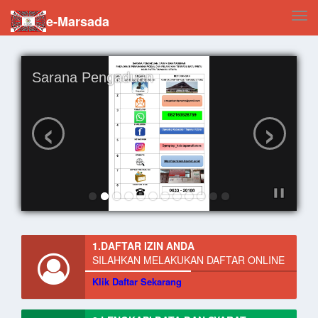
Tog
e-Marsada
navi
Sarana Pengaduan
‹
›
1.DAFTAR IZIN ANDA
SILAHKAN MELAKUKAN DAFTAR ONLINE
Klik Daftar Sekarang