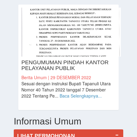
PENGUMUMAN PINDAH KANTOR
PELAYANAN PUBLIK
Berita Umum |
29 DESEMBER 2022
Sesuai dengan instruksi Bupati Tapanuli Utara
Nomor 40 Tahun 2022 tanggal 7 Desember
2022 Tentang Pe...
Baca Selengkapnya...
Informasi Umum
LIHAT PERMOHONAN