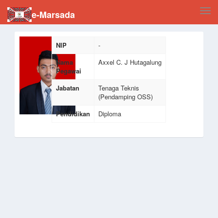
Tog
e-Marsada
navi
NIP
-
Nama
Axxel C. J Hutagalung
Pegawai
Jabatan
Tenaga Teknis
(Pendamping OSS)
Pendidikan
Diploma